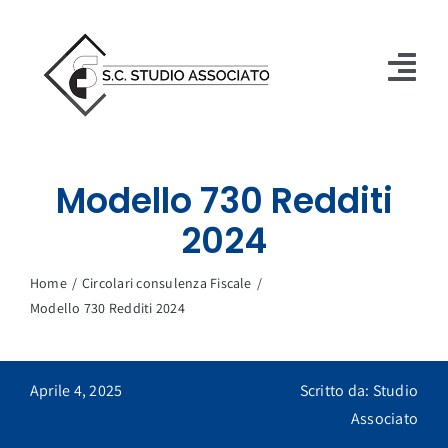
Salta
al
contenuto
Tog
Nav
Studio
Modello 730 Redditi
Servizi
2024
Immobiliare
Home
Circolari consulenza Fiscale
Circolari
Modello 730 Redditi 2024
Contatti
Aprile 4, 2025
Scritto da: Studio
ASSISTENZA
Associato