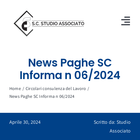
Salta
al
contenuto
Tog
Nav
Studio
News Paghe SC
Servizi
Informa n 06/2024
Immobiliare
Home
Circolari consulenza del Lavoro
Circolari
News Paghe SC Informa n 06/2024
Contatti
Aprile 30, 2024
Scritto da: Studio
ASSISTENZA
Associato