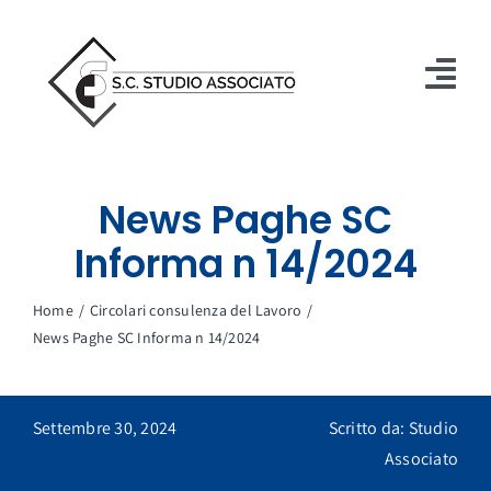
Salta
al
contenuto
Tog
Nav
Studio
News Paghe SC
Servizi
Informa n 14/2024
Immobiliare
Home
Circolari consulenza del Lavoro
Circolari
News Paghe SC Informa n 14/2024
Contatti
Settembre 30, 2024
Scritto da: Studio
ASSISTENZA
Associato