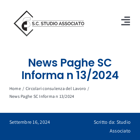
Salta
al
contenuto
Tog
Nav
Studio
News Paghe SC
Servizi
Informa n 13/2024
Immobiliare
Home
Circolari consulenza del Lavoro
Circolari
News Paghe SC Informa n 13/2024
Contatti
Settembre 16, 2024
Scritto da: Studio
ASSISTENZA
Associato